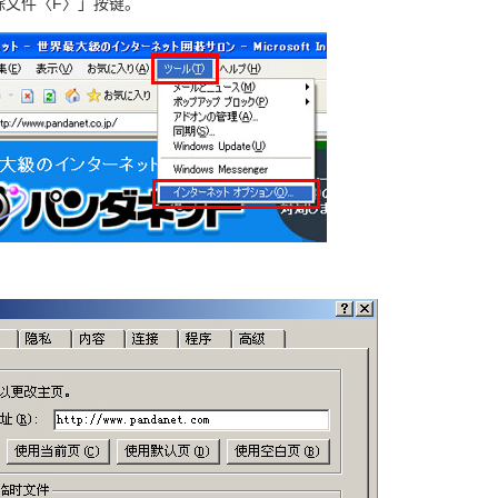
除文件〈F〉」按键。